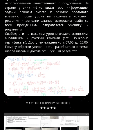
использованием качественного оборудования. На
экране ученик чётко видит всю информацию,
задачи решаем вместе в режиме реального
времени, после урока вы получаете конспект,
решения и дополнительные материалы. Файл со
всем пройденным отправляется ученику и
родителям.
Свободно и на высоком уровне владею эстонским,
английским и русским языками (есть языковые
сертификаты). Доступен ежедневно с 07:00 до 23:00.
Помогу обрести уверенность, разобраться в темах
шаг за шагом и достигнуть нужный результат.