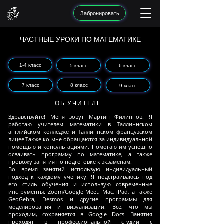
Забронировать
ЧАСТНЫЕ УРОКИ ПО МАТЕМАТИКЕ
1-4 класс
5 класс
6 класс
8 класс
7 класс
9 класс
ОБ УЧИТЕЛЕ
Здравствуйте!
Меня зовут Мартин Филиппов. Я
работаю учителем математики в Таллиннском
английском колледже и Таллиннском французском
лицее.Также ко мне обращаются за индивидуальной
помощью и консультациями. Помогаю им успешно
осваивать программу по математике, а также
провожу занятия по подготовке к экзаменам.
Во время занятий использую индивидуальный
подход к каждому ученику. Я подстраиваюсь под
его стиль обучения и использую современные
инструменты: Zoom/Google Meet, Mac, iPad, а также
GeoGebra, Desmos и другие программы для
моделирования и визуализации. Всё, что мы
проходим, сохраняется в Google Docs. Занятия
проходят в профессиональной студии с