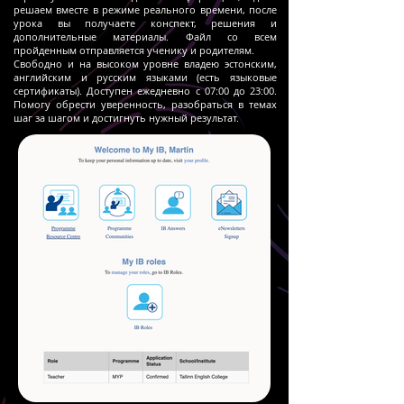
решаем вместе в режиме реального времени, после
урока вы получаете конспект, решения и
дополнительные материалы. Файл со всем
пройденным отправляется ученику и родителям.
Свободно и на высоком уровне владею эстонским,
английским и русским языками (есть языковые
сертификаты). Доступен ежедневно с 07:00 до 23:00.
Помогу обрести уверенность, разобраться в темах
шаг за шагом и достигнуть нужный результат.