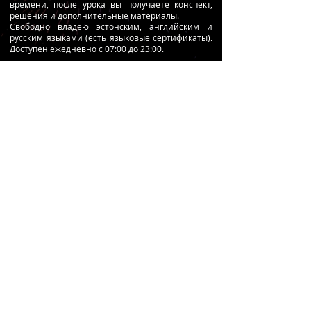
времени, после урока вы получаете конспект,
решения и дополнительные материалы.
Свободно владею эстонским, английским и
русским языками (есть языковые сертификаты).
Доступен ежедневно с 07:00 до 23:00.
Мой преподавательский опыт:
Учитель математики в Таллиннском
французском лицее:
https://tpl.edu.ee/
Учитель математики в Таллиннском
английском колледже:
https://tik.edu.ee/
Связаться со мной:
Телефон:
+37258256322
Электронная почта:
info@martinfilippov.com
Социальные сети:
Личный
профиль:
www.facebook.com/martin.filippov
Facebook школы Martin Filippov School:
www.facebook.com/martinfilippovschool
Instagram школы Martin Filippov School:
www.instagram.com/martinfilippovschool
Контакт
info@martinfilippov.com